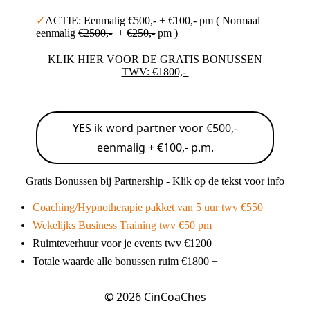
✓
ACTIE: Eenmalig
€500,- + €100,- pm
( Normaal
eenmalig
€2500,-
+
€250,-
pm
)
KLIK HIER VOOR DE GRATIS BONUSSEN
TWV: €1800,-
YES ik word partner voor €500,-
eenmalig + €100,- p.m.
Gratis Bonussen bij Partnership - Klik op de tekst voor info
Coaching/Hypnotherapie pakket van 5 uur twv €550
Wekelijks Business Training twv €50 pm
Ruimteverhuur voor je events twv €1200
Totale waarde alle bonussen ruim €1800 +
© 2026
CinCoaChes